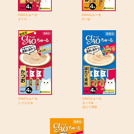
CIAOちゅ〜る
CIAOちゅ〜る
まぐろ
かつお
CIAOちゅ〜る
CIAOちゅ〜る
とりささみ
まぐろ&
ほたて貝柱