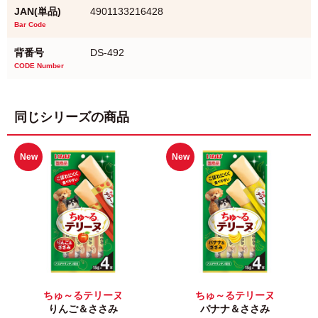
JAN(単品)
4901133216428
Bar Code
背番号
DS-492
CODE Number
同じシリーズの商品
New
New
ちゅ～るテリーヌ
ちゅ～るテリーヌ
りんご＆ささみ
バナナ＆ささみ