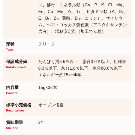
ス、酵母、ミネラル類（Ca、P、K、Cl、Mg、
Fe、Cu、Mn、Zn、I）、ビタミン類（A、D₃、
E、B₁、B₂、葉酸、B₁₂、コリン）、サイリウ
ム、ヘマトコッカス藻色素（アスタキサンチン
含有）、増粘安定剤（加工でん粉）
形状
テリーヌ
Type
保証成分値
たんぱく質5.5％以上、脂質3.0％以上、粗繊維
Nutriton Facts
0.3％以下、灰分1.8％以下、水分80.0％以下、
エネルギー約15kcal/本
内容量
15g×36本
Content
標準小売価格
オープン価格
Retail prices
賞味期限
2年
Shelflife