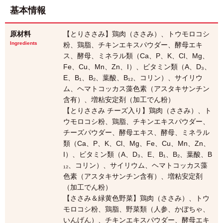
基本情報
原材料
【とりささみ】鶏肉（ささみ）、トウモロコシ
Ingredients
粉、鶏脂、チキンエキスパウダー、酵母エキ
ス、酵母、ミネラル類（Ca、P、K、Cl、Mg、
Fe、Cu、Mn、Zn、I）、ビタミン類（A、D₃、
E、B₁、B₂、葉酸、B₁₂、コリン）、サイリウ
ム、ヘマトコッカス藻色素（アスタキサンチン
含有）、増粘安定剤（加工でん粉）
【とりささみ チーズ入り】鶏肉（ささみ）、ト
ウモロコシ粉、鶏脂、チキンエキスパウダー、
チーズパウダー、酵母エキス、酵母、ミネラル
類（Ca、P、K、Cl、Mg、Fe、Cu、Mn、Zn、
I）、ビタミン類（A、D₃、E、B₁、B₂、葉酸、B
₁₂、コリン）、サイリウム、ヘマトコッカス藻
色素（アスタキサンチン含有）、増粘安定剤
（加工でん粉）
【ささみ＆緑黄色野菜】鶏肉（ささみ）、トウ
モロコシ粉、鶏脂、野菜類（人参、かぼちゃ、
いんげん）、チキンエキスパウダー、酵母エキ