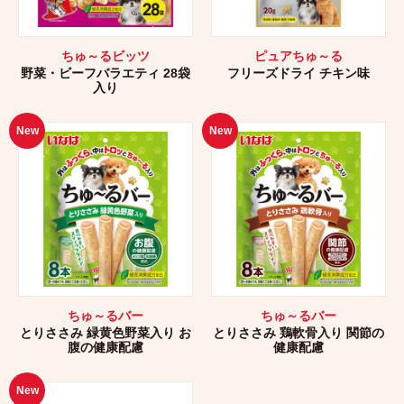
ちゅ～るビッツ
ピュアちゅ～る
野菜・ビーフバラエティ 28袋
フリーズドライ チキン味
入り
New
New
ちゅ～るバー
ちゅ～るバー
とりささみ 緑黄色野菜入り お
とりささみ 鶏軟骨入り 関節の
腹の健康配慮
健康配慮
New