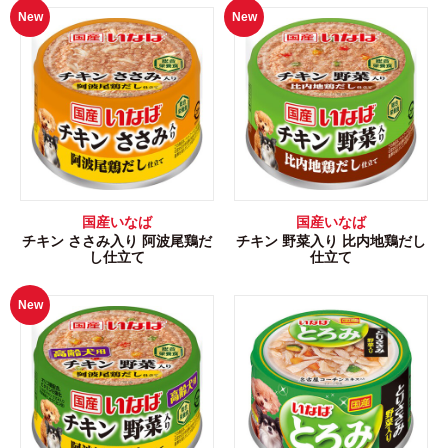
New
New
国産いなば
国産いなば
チキン ささみ入り 阿波尾鶏だ
チキン 野菜入り 比内地鶏だし
し仕立て
仕立て
New