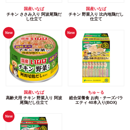
国産いなば
国産いなば
チキン ささみ入り 阿波尾鶏だ
チキン 野菜入り 比内地鶏だし
し仕立て
仕立て
New
New
国産いなば
ちゅ～る
高齢犬用 チキン 野菜入り 阿波
総合栄養食 お肉・チーズバラ
尾鶏だし仕立て
エティ 40本入り(BOX)
New