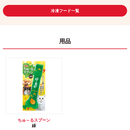
冷凍フード一覧
用品
ちゅ～るスプーン
緑