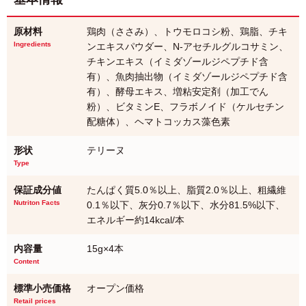
原材料
鶏肉（ささみ）、トウモロコシ粉、鶏脂、チキ
Ingredients
ンエキスパウダー、N-アセチルグルコサミン、
チキンエキス（イミダゾールジペプチド含
有）、魚肉抽出物（イミダゾールジペプチド含
有）、酵母エキス、増粘安定剤（加工でん
粉）、ビタミンE、フラボノイド（ケルセチン
配糖体）、ヘマトコッカス藻色素
形状
テリーヌ
Type
保証成分値
たんぱく質5.0％以上、脂質2.0％以上、粗繊維
Nutriton Facts
0.1％以下、灰分0.7％以下、水分81.5%以下、
エネルギー約14kcal/本
内容量
15g×4本
Content
標準小売価格
オープン価格
Retail prices