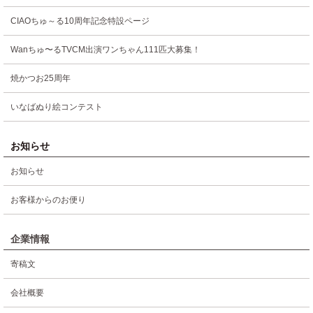
CIAOちゅ～る10周年記念特設ページ
Wanちゅ〜るTVCM出演ワンちゃん111匹大募集！
焼かつお25周年
いなばぬり絵コンテスト
お知らせ
お知らせ
お客様からのお便り
企業情報
寄稿文
会社概要