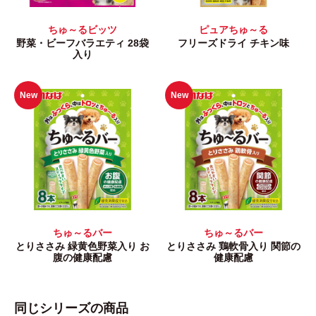
ちゅ～るビッツ
ピュアちゅ～る
野菜・ビーフバラエティ 28袋
フリーズドライ チキン味
入り
New
New
ちゅ～るバー
ちゅ～るバー
とりささみ 緑黄色野菜入り お
とりささみ 鶏軟骨入り 関節の
腹の健康配慮
健康配慮
同じシリーズの商品