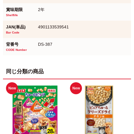
賞味期限
2年
Shelflife
JAN(単品)
4901133539541
Bar Code
背番号
DS-387
CODE Number
同じ分類の商品
New
New