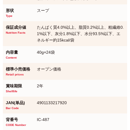
形状
スープ
Type
保証成分値
たんぱく質4.0%以上、脂質0.2%以上、粗繊維0.
Nutriton Facts
1%以下、灰分1.8%以下、水分93.5%以下、エ
ネルギー約15kcal/袋
内容量
40g×24袋
Content
標準小売価格
オープン価格
Retail prices
賞味期限
2年
Shelflife
JAN(単品)
4901133217920
Bar Code
背番号
IC-487
CODE Number