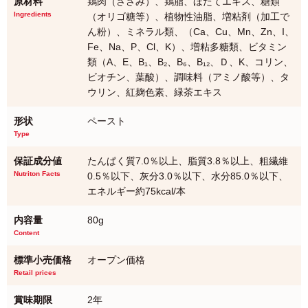
原材料
鶏肉（ささみ）、鶏脂、ほたてエキス、糖類
Ingredients
（オリゴ糖等）、植物性油脂、増粘剤（加工で
ん粉）、ミネラル類、（Ca、Cu、Mn、Zn、I、
Fe、Na、P、Cl、K）、増粘多糖類、ビタミン
類（A、E、B₁、B₂、B₆、B₁₂、Ｄ、K、コリン、
ビオチン、葉酸）、調味料（アミノ酸等）、タ
ウリン、紅麹色素、緑茶エキス
形状
ペースト
Type
保証成分値
たんぱく質7.0％以上、脂質3.8％以上、粗繊維
Nutriton Facts
0.5％以下、灰分3.0％以下、水分85.0％以下、
エネルギー約75kcal/本
内容量
80g
Content
標準小売価格
オープン価格
Retail prices
賞味期限
2年