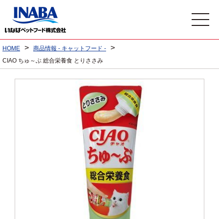
>
>
HOME
商品情報 - キャットフード -
CIAO ちゅ～ぶ 総合栄養食 とりささみ