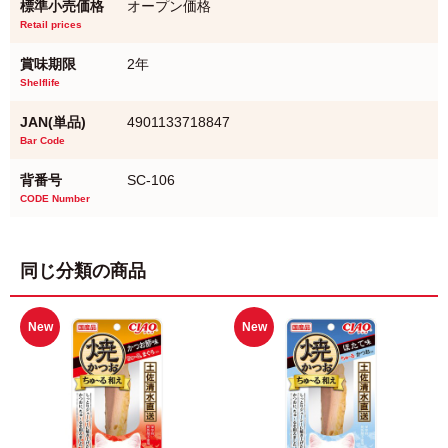
標準小売価格
オープン価格
Retail prices
賞味期限
2年
Shelflife
JAN(単品)
4901133718847
Bar Code
背番号
SC-106
CODE Number
同じ分類の商品
New
New