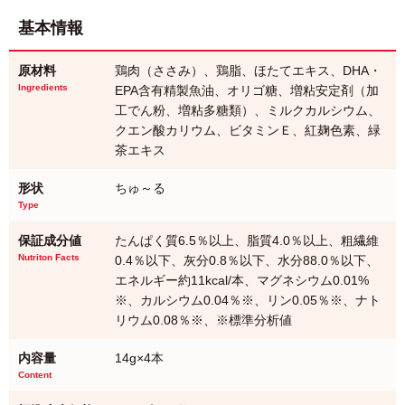
基本情報
原材料
鶏肉（ささみ）、鶏脂、ほたてエキス、DHA・
Ingredients
EPA含有精製魚油、オリゴ糖、増粘安定剤（加
工でん粉、増粘多糖類）、ミルクカルシウム、
クエン酸カリウム、ビタミンＥ、紅麹色素、緑
茶エキス
形状
ちゅ～る
Type
保証成分値
たんぱく質6.5％以上、脂質4.0％以上、粗繊維
Nutriton Facts
0.4％以下、灰分0.8％以下、水分88.0％以下、
エネルギー約11kcal/本、マグネシウム0.01%
※、カルシウム0.04％※、リン0.05％※、ナト
リウム0.08％※、※標準分析値
内容量
14g×4本
Content