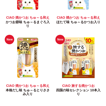
CIAO 焼かつお ちゅ～る和え
CIAO 焼かつお ちゅ～る和え
かつお節味 ちゅ～るまぐろ入
ほたて味 ちゅ～るかつお入り
り
New
New
CIAO 焼かつお ちゅ～る和え
CIAO 旅する焼かつお
本格だし味 ちゅ～るとりささ
四国の味セレクション 10本入
み入り
り