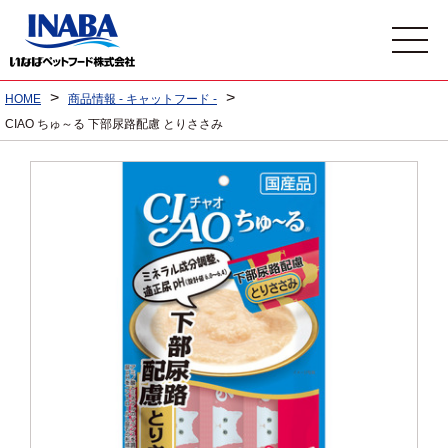
>
>
HOME
商品情報 - キャットフード -
CIAO ちゅ～る 下部尿路配慮 とりささみ