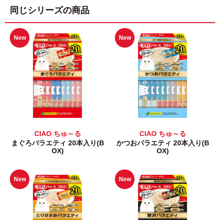
同じシリーズの商品
New
New
CIAO ちゅ～る
CIAO ちゅ～る
まぐろバラエティ 20本入り(B
かつおバラエティ 20本入り(B
OX)
OX)
New
New