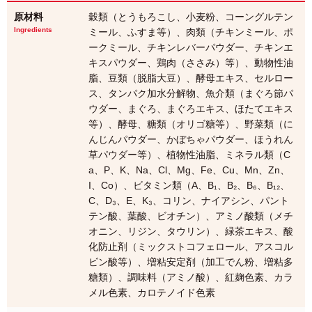
原材料
穀類（とうもろこし、小麦粉、コーングルテン
Ingredients
ミール、ふすま等）、肉類（チキンミール、ポ
ークミール、チキンレバーパウダー、チキンエ
キスパウダー、鶏肉（ささみ）等）、動物性油
脂、豆類（脱脂大豆）、酵母エキス、セルロー
ス、タンパク加水分解物、魚介類（まぐろ節パ
ウダー、まぐろ、まぐろエキス、ほたてエキス
等）、酵母、糖類（オリゴ糖等）、野菜類（に
んじんパウダー、かぼちゃパウダー、ほうれん
草パウダー等）、植物性油脂、ミネラル類（C
a、P、K、Na、Cl、Mg、Fe、Cu、Mn、Zn、
I、Co）、ビタミン類（A、B₁、B₂、B₆、B₁₂、
C、D₃、E、K₃、コリン、ナイアシン、パント
テン酸、葉酸、ビオチン）、アミノ酸類（メチ
オニン、リジン、タウリン）、緑茶エキス、酸
化防止剤（ミックストコフェロール、アスコル
ビン酸等）、増粘安定剤（加工でん粉、増粘多
糖類）、調味料（アミノ酸）、紅麹色素、カラ
メル色素、カロテノイド色素