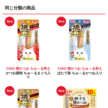
同じ分類の商品
New
New
CIAO 焼かつお ちゅ～る和え
CIAO 焼かつお ちゅ～る和え
かつお節味 ちゅ～るまぐろ入
ほたて味 ちゅ～るかつお入り
り
New
New