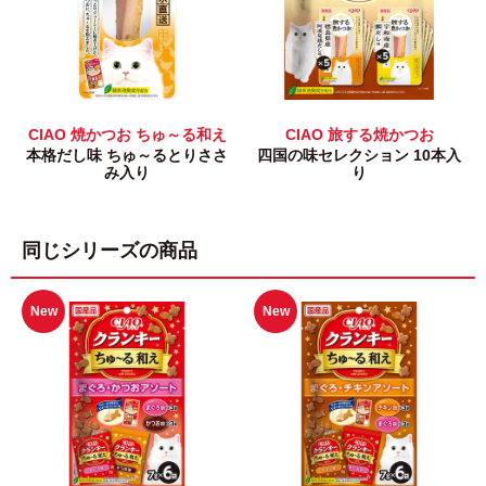
CIAO 焼かつお ちゅ～る和え
CIAO 旅する焼かつお
本格だし味 ちゅ～るとりささ
四国の味セレクション 10本入
み入り
り
同じシリーズの商品
New
New