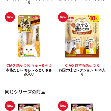
り
New
New
CIAO 焼かつお ちゅ～る和え
CIAO 旅する焼かつお
本格だし味 ちゅ～るとりささ
四国の味セレクション 10本入
み入り
り
同じシリーズの商品
New
New