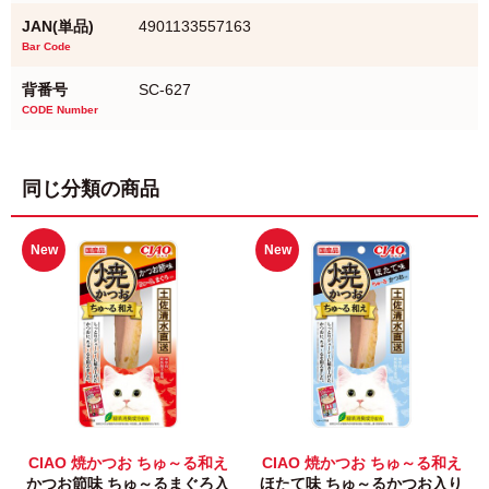
JAN(単品)
4901133557163
Bar Code
背番号
SC-627
CODE Number
同じ分類の商品
New
New
CIAO 焼かつお ちゅ～る和え
CIAO 焼かつお ちゅ～る和え
かつお節味 ちゅ～るまぐろ入
ほたて味 ちゅ～るかつお入り