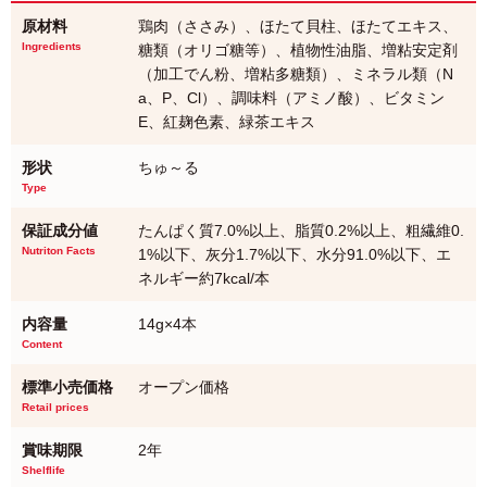
原材料
鶏肉（ささみ）、ほたて貝柱、ほたてエキス、
Ingredients
糖類（オリゴ糖等）、植物性油脂、増粘安定剤
（加工でん粉、増粘多糖類）、ミネラル類（N
a、P、Cl）、調味料（アミノ酸）、ビタミン
E、紅麹色素、緑茶エキス
形状
ちゅ～る
Type
保証成分値
たんぱく質7.0%以上、脂質0.2%以上、粗繊維0.
Nutriton Facts
1%以下、灰分1.7%以下、水分91.0%以下、エ
ネルギー約7kcal/本
内容量
14g×4本
Content
標準小売価格
オープン価格
Retail prices
賞味期限
2年
Shelflife