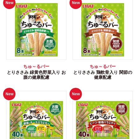
New
New
ちゅ～るバー
ちゅ～るバー
とりささみ 緑黄色野菜入り お
とりささみ 鶏軟骨入り 関節の
腹の健康配慮
健康配慮
New
New