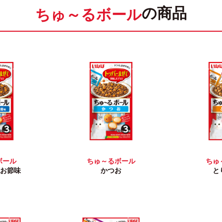
の商品
ちゅ～るボール
ボール
ちゅ～るボール
ちゅ
つお節味
かつお
と