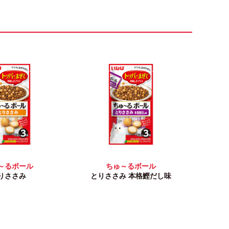
～るボール
ちゅ～るボール
りささみ
とりささみ 本格鰹だし味