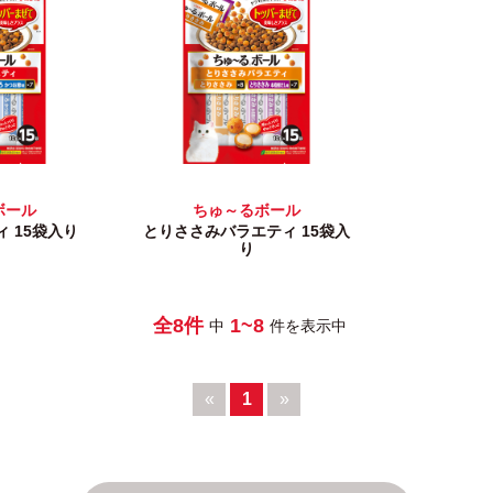
ボール
ちゅ～るボール
 15袋入り
とりささみバラエティ 15袋入
り
全8件
1~8
中
件を表示中
«
1
»