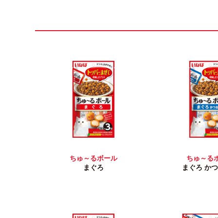
ちゅ～るボール
ちゅ～る
まぐろ
まぐろ か