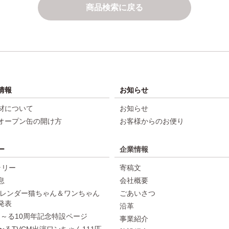
商品検索に戻る
情報
お知らせ
材について
お知らせ
オープン缶の開け方
お客様からのお便り
ー
企業情報
ラリー
寄稿文
息
会社概要
年カレンダー猫ちゃん＆ワンちゃん
ごあいさつ
発表
沿革
ちゅ～る10周年記念特設ページ
事業紹介
〜るTVCM出演ワンちゃん111匹