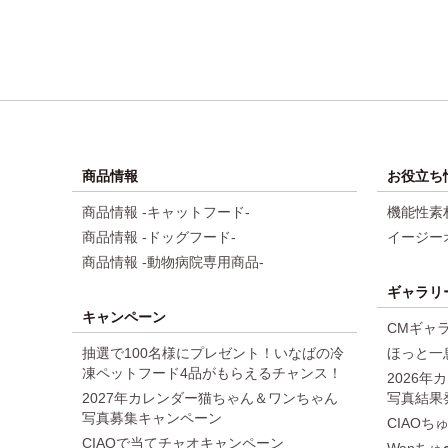
商品情報
お役立ち
商品情報 -キャットフード-
機能性素
商品情報 -ドッグフード-
イージー
商品情報 -動物病院専用商品-
ギャラリ
キャンペーン
CMギャ
抽選で100名様にプレゼント！いなばの冷
ほっと一
凍ペットフード4品がもらえるチャンス！
2026
2027年カレンダー猫ちゃん＆ワンちゃん
写真結果
写真募集キャンペーン
CIAO
CIAOで当てチャオキャンペーン
Wanちゅ