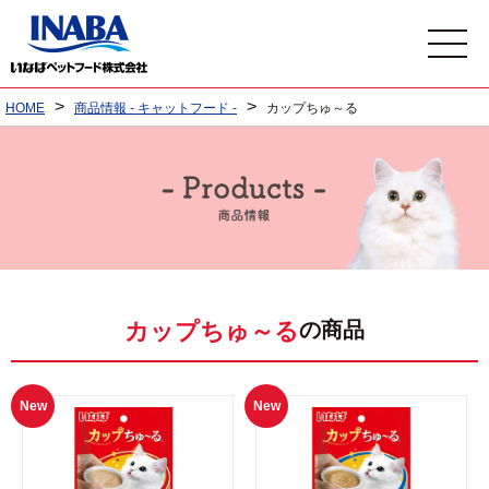
>
>
HOME
商品情報 - キャットフード -
カップちゅ～る
の商品
カップちゅ～る
New
New