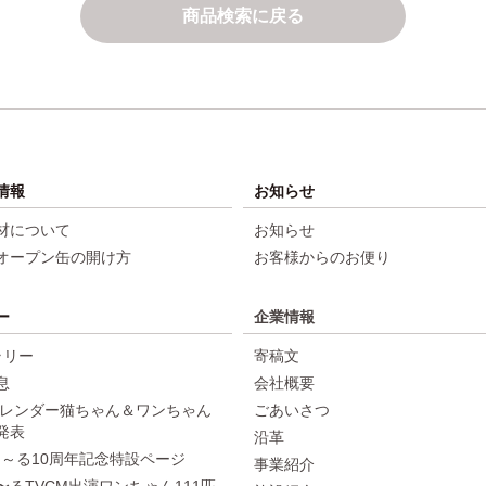
商品検索に戻る
情報
お知らせ
材について
お知らせ
オープン缶の開け方
お客様からのお便り
ー
企業情報
ラリー
寄稿文
息
会社概要
年カレンダー猫ちゃん＆ワンちゃん
ごあいさつ
発表
沿革
ちゅ～る10周年記念特設ページ
事業紹介
〜るTVCM出演ワンちゃん111匹