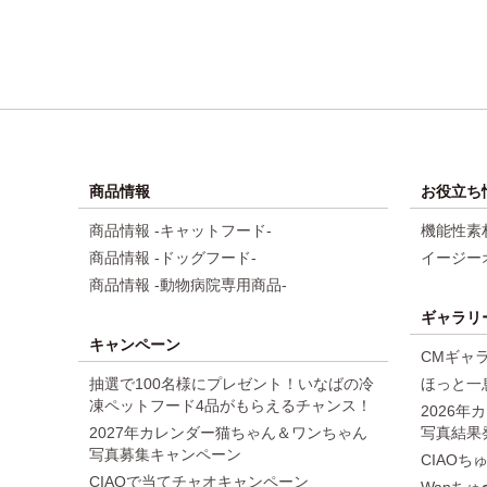
商品情報
お役立ち
商品情報 -キャットフード-
機能性素
商品情報 -ドッグフード-
イージー
商品情報 -動物病院専用商品-
ギャラリ
キャンペーン
CMギャ
抽選で100名様にプレゼント！いなばの冷
ほっと一
凍ペットフード4品がもらえるチャンス！
2026
2027年カレンダー猫ちゃん＆ワンちゃん
写真結果
写真募集キャンペーン
CIAO
CIAOで当てチャオキャンペーン
Wanちゅ