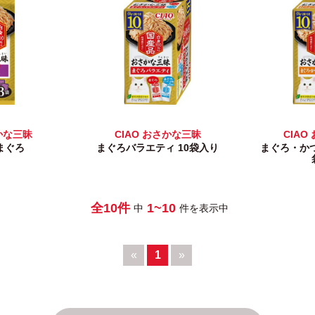
さかな三昧
CIAO おさかな三昧
CIAO
まぐろ
まぐろバラエティ 10袋入り
まぐろ・かつ
全10件
1~10
中
件を表示中
«
1
»