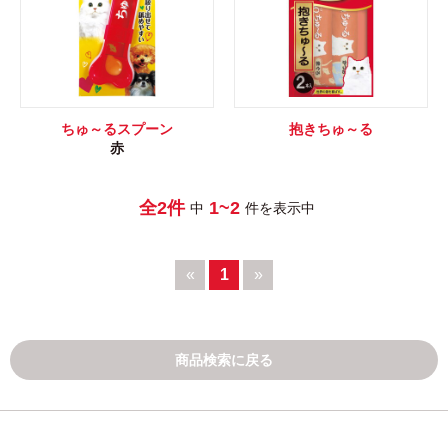
ちゅ～るスプーン
抱きちゅ～る
赤
全2件
1~2
中
件を表示中
«
1
»
商品検索に戻る