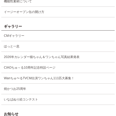
機能性素材について
イージーオープン缶の開け方
ギャラリー
CMギャラリー
ほっと一息
2026年カレンダー猫ちゃん＆ワンちゃん写真結果発表
CIAOちゅ～る10周年記念特設ページ
Wanちゅ〜るTVCM出演ワンちゃん111匹大募集！
焼かつお25周年
いなばぬり絵コンテスト
お知らせ