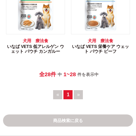
犬用 療法食
犬用 療法食
いなば VETS 低アレルゲン ウ
いなば VETS 栄養ケア ウェッ
ェット パウチ カンガルー
ト パウチ ビーフ
全28件
1~28
中
件を表示中
«
1
»
商品検索に戻る