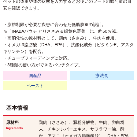
ペットの体重や体の状態を入力するとお使いのフードの給与量の目
安を確認できます。
・脂肪制限が必要な疾患に合わせた低脂肪※の設計。
※「INABAパウチ とりささみ＆緑黄色野菜」比、約50％減。
・高消化性の原材料として、鶏肉（ささみ）、牛肉を使用。
・オメガ-3脂肪酸（DHA、EPA）、抗酸化成分（ビタミンE、アスタ
キサンチン）を配合。
・チューブフィーディングに対応。
・3種類の使い方ができるパウチタイプ。
国産品
療法食
ペースト
基本情報
原材料
鶏肉（ささみ）、澱粉分解物、牛肉、卵白粉
Ingredients
末、チキンレバーエキス、サフラワー油、酵
母、アマニ（オメガ３脂肪酸源）、DHA・EPA