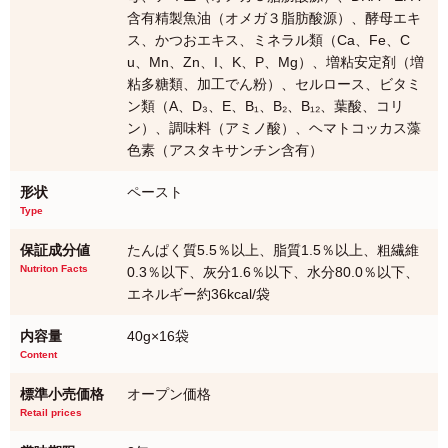
含有精製魚油（オメガ３脂肪酸源）、酵母エキ
ス、かつおエキス、ミネラル類（Ca、Fe、C
u、Mn、Zn、I、K、P、Mg）、増粘安定剤（増
粘多糖類、加工でん粉）、セルロース、ビタミ
ン類（A、D₃、E、B₁、B₂、B₁₂、葉酸、コリ
ン）、調味料（アミノ酸）、ヘマトコッカス藻
色素（アスタキサンチン含有）
形状
ペースト
Type
保証成分値
たんぱく質5.5％以上、脂質1.5％以上、粗繊維
Nutriton Facts
0.3％以下、灰分1.6％以下、水分80.0％以下、
エネルギー約36kcal/袋
内容量
40g×16袋
Content
標準小売価格
オープン価格
Retail prices