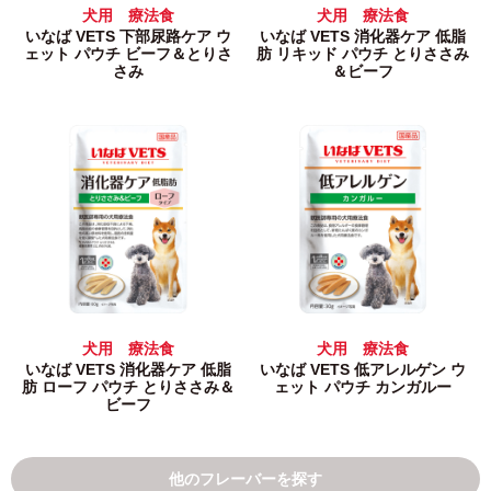
犬用 療法食
犬用 療法食
いなば VETS 下部尿路ケア ウ
いなば VETS 消化器ケア 低脂
ェット パウチ ビーフ＆とりさ
肪 リキッド パウチ とりささみ
さみ
＆ビーフ
犬用 療法食
犬用 療法食
いなば VETS 消化器ケア 低脂
いなば VETS 低アレルゲン ウ
肪 ローフ パウチ とりささみ＆
ェット パウチ カンガルー
ビーフ
他のフレーバーを探す