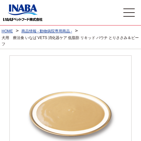
>
>
HOME
商品情報 - 動物病院専用商品 -
犬用 療法食 いなば VETS 消化器ケア 低脂肪 リキッド パウチ とりささみ＆ビー
フ