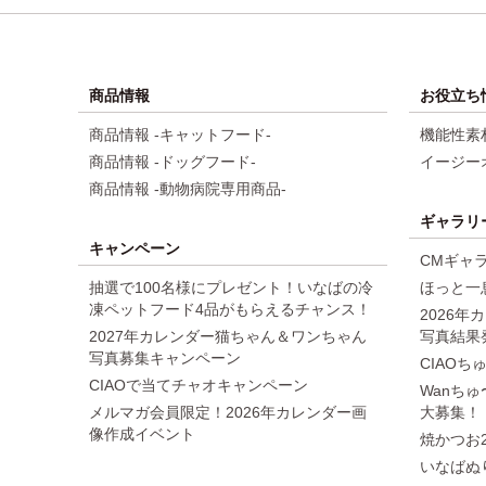
商品情報
お役立ち
商品情報 -キャットフード-
機能性素
商品情報 -ドッグフード-
イージー
商品情報 -動物病院専用商品-
ギャラリ
キャンペーン
CMギャ
抽選で100名様にプレゼント！いなばの冷
ほっと一
凍ペットフード4品がもらえるチャンス！
2026
2027年カレンダー猫ちゃん＆ワンちゃん
写真結果
写真募集キャンペーン
CIAO
CIAOで当てチャオキャンペーン
Wanちゅ
メルマガ会員限定！2026年カレンダー画
大募集！
像作成イベント
焼かつお
いなばぬ