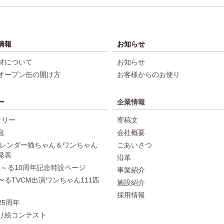
情報
お知らせ
材について
お知らせ
オープン缶の開け方
お客様からのお便り
ー
企業情報
ラリー
寄稿文
息
会社概要
年カレンダー猫ちゃん＆ワンちゃん
ごあいさつ
発表
沿革
ちゅ～る10周年記念特設ページ
事業紹介
〜るTVCM出演ワンちゃん111匹
施設紹介
採用情報
25周年
り絵コンテスト