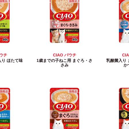
パウチ
CIAO パウチ
CI
入り ほたて味
1歳までの子ねこ用 まぐろ・さ
乳酸菌入り 
さみ
か