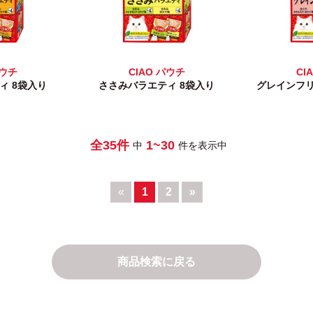
パウチ
CIAO パウチ
CI
ィ 8袋入り
ささみバラエティ 8袋入り
グレインフリ
全35件
1~30
中
件を表示中
«
1
2
»
商品検索に戻る