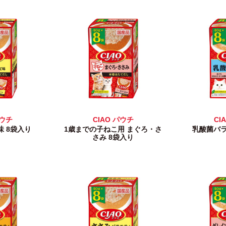
パウチ
CIAO パウチ
CI
味 8袋入り
1歳までの子ねこ用 まぐろ・さ
乳酸菌バラ
さみ 8袋入り