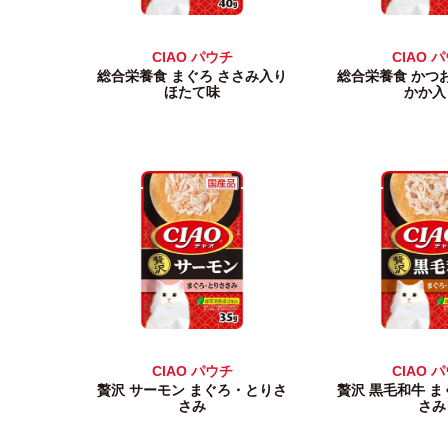
CIAO パウチ
CIAO 
総合栄養食 まぐろ ささみ入り
総合栄養食 かつ
ほたて味
かか入
CIAO パウチ
CIAO 
贅沢 サーモン まぐろ・とりさ
贅沢 黒毛和牛 
さみ
さみ