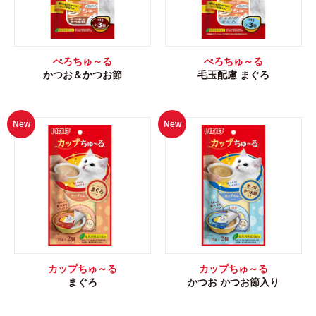
ぺろちゅ～る
ぺろちゅ～る
かつお＆かつお節
毛玉配慮 まぐろ
New
New
カップちゅ～る
カップちゅ～る
まぐろ
かつお かつお節入り