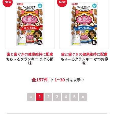
New
New
歯と歯ぐきの健康維持に配慮
歯と歯ぐきの健康維持に配慮
ちゅ～るクランキー まぐろ節
ちゅ～るクランキー かつお節
味
味
全157件
1~30
中
件を表示中
«
1
2
3
4
5
»