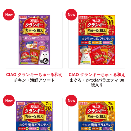
New
New
CIAO クランキーちゅ～る和え
CIAO クランキーちゅ～る和え
チキン・海鮮アソート
まぐろ・かつおバラエティ 30
袋入り
New
New