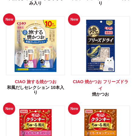
み入り
り
New
New
CIAO 旅する焼かつお
CIAO 焼かつお フリーズドラ
和風だしセレクション 10本入
イ
り
焼かつお
New
New