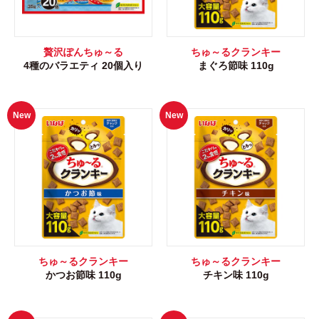
贅沢ぽんちゅ～る
ちゅ～るクランキー
4種のバラエティ 20個入り
まぐろ節味 110g
New
New
ちゅ～るクランキー
ちゅ～るクランキー
かつお節味 110g
チキン味 110g