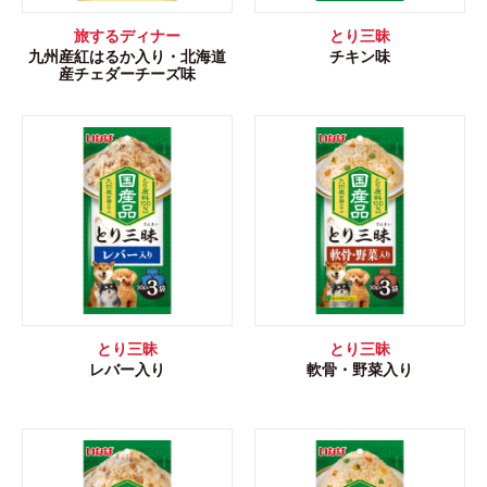
旅するディナー
とり三昧
九州産紅はるか入り・北海道
チキン味
産チェダーチーズ味
とり三昧
とり三昧
レバー入り
軟骨・野菜入り