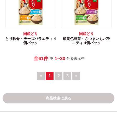
国産どり
国産どり
とり軟骨・チーズバラエティ 4
緑黄色野菜・さつまいもバラ
個パック
エティ 4個パック
全61件
1~30
中
件を表示中
«
1
2
3
»
商品検索に戻る