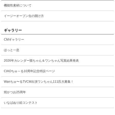
機能性素材について
イージーオープン缶の開け方
ギャラリー
CMギャラリー
ほっと一息
2026年カレンダー猫ちゃん＆ワンちゃん写真結果発表
CIAOちゅ～る10周年記念特設ページ
Wanちゅ〜るTVCM出演ワンちゃん111匹大募集！
焼かつお25周年
いなばぬり絵コンテスト